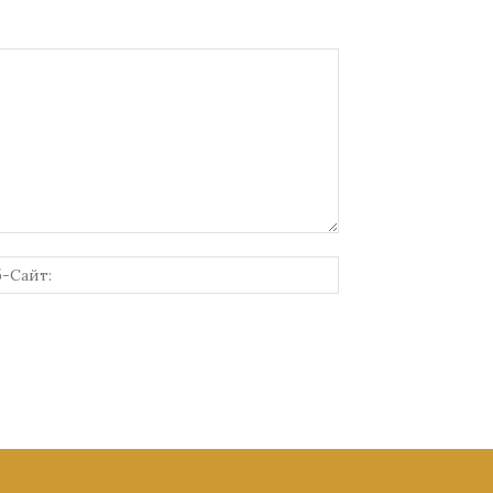
онная
Веб-
Сайт: