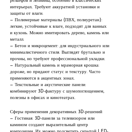
рельефов и лепнины, особенно в классических
интерьерах. Требуют аккуратной установки и
защиты от влаги.
— Полимерные материалы (ПВХ, полиуретан):
легкие, устойчивые к влаге, подходят для ванных
и кухонь. Можно имитировать дерево, камень или
металл.
— Бетон и микроцемент: для индустриального или
минималистичного стиля. Выглядят брутально и
прочны, но требуют профессиональной укладки.
— Натуральный камень и мраморная крошка:
дороже, но придают статус и текстуру. Часто
применяются в акцентных зонах.
— Текстильные и акустические панели:
комбинируют 3D-фактуру с шумопоглощением,
полезны в офисах и кинотеатрах.
Сферы применения декоративных 3D-решений
— Гостиная: 3D-панели за телевизором или
камином создают выразительный центр
композиции. Их можно подсветить скрытой LED-