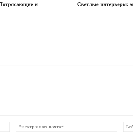
 Потрясающие и
Светлые интерьеры: э
Имя:*
Электр
почта:*