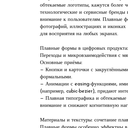
обтекаемые логотипы, кажутся более 
технологические и сервисные бренды п
внимание к пользователям. Плавные 
фотографий, иллюстрациях и иконках
для восприятия на любых экранах.
Плавные формы в цифровых продуктах
Переходы и микровзаимодействия с м
Основные приёмы:
— Кнопки и карточки с закруглёнными
формальными.
— Анимации с easing-функциями, им
(например, cubic-bezier), придают инт
— Плавная типографика и обтекаемые 
внимание и снижают когнитивную наг
Материалы и текстуры: сочетание пла
Плавные формы особенно эффектны в 