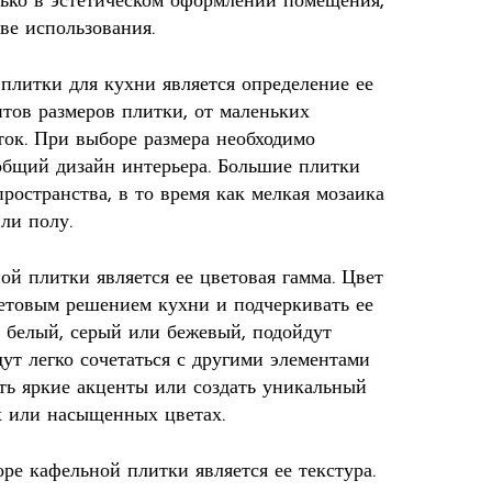
лько в эстетическом оформлении помещения,
ве использования.
литки для кухни является определение ее
тов размеров плитки, от маленьких
ок. При выборе размера необходимо
 общий дизайн интерьера. Большие плитки
пространства, в то время как мелкая мозаика
ли полу.
й плитки является ее цветовая гамма. Цвет
етовым решением кухни и подчеркивать ее
к белый, серый или бежевый, подойдут
ут легко сочетаться с другими элементами
ить яркие акценты или создать уникальный
х или насыщенных цветах.
е кафельной плитки является ее текстура.