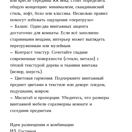
или кресло середины XX века, стоит определить
общую концепцию: минимализм, скандинавский
стиль, лофт, бохо или классика. Несколько правил
помогут избежать ощущения «перегруза»:
— Баланс. Один-два винтажных акцента
достаточно для комнаты. Если всё заполнено
старинными вещами, интерьер может выглядеть
перегруженным или музейным.
— Контраст текстур. Сочетайте гладкие
современные поверхности (стекло, металл) с
тёплой текстурой дерева и тканями винтажа
(велюр, шерсть).
— Цветовая гармония. Подчеркните винтажный
предмет цветами в текстиле или декоре: пледом,
подушками, ковром.
— Масштаб и пропорции. Убедитесь, что размеры
винтажной мебели соразмерны комнате и
соседним предметам.
Идеи размещения и комбинации
H3: Гостиная