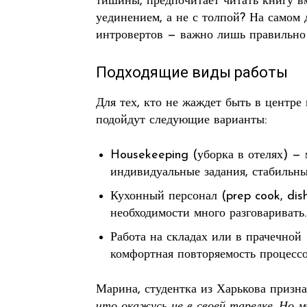
тишины, предпочитает читать книгу вм
уединением, а не с толпой? На самом 
интровертов — важно лишь правильно 
Подходящие виды работы
Для тех, кто не жаждет быть в центре
подойдут следующие варианты:
Housekeeping (уборка в отелях) — 
индивидуальные задания, стабильны
Кухонный персонал (prep cook, dish
необходимости много разговаривать.
Работа на складах или в прачечной
комфортная повторяемость процессо
Марина, студентка из Харькова призна
что окажусь не в своей тарелке. Но м