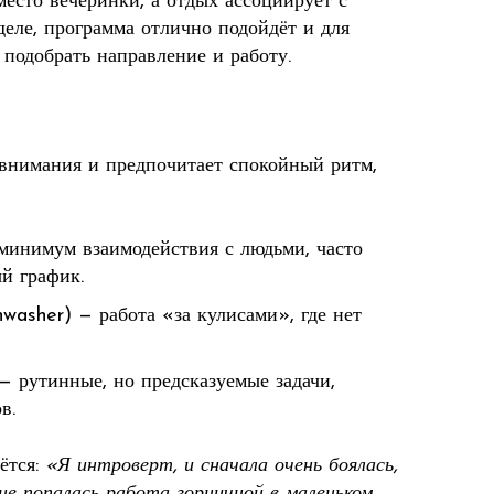
есто вечеринки, а отдых ассоциирует с
деле, программа отлично подойдёт и для
подобрать направление и работу.
 внимания и предпочитает спокойный ритм,
минимум взаимодействия с людьми, часто
й график.
washer) — работа «за кулисами», где нет
 — рутинные, но предсказуемые задачи,
в.
ётся:
«Я интроверт, и сначала очень боялась,
не попалась работа горничной в маленьком