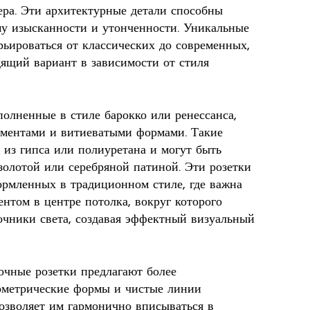
ера. Эти архитектурные детали способны
ему изысканности и утонченности. Уникальные
рьироваться от классических до современных,
дящий вариант в зависимости от стиля
олненные в стиле барокко или ренессанса,
аментами и витиеватыми формами. Такие
я из гипса или полиуретана и могут быть
олотой или серебряной патиной. Эти розетки
ормленных в традиционном стиле, где важна
ентом в центре потолка, вокруг которого
очники света, создавая эффектный визуальный
очные розетки предлагают более
ометрические формы и чистые линии
позволяет им гармонично вписываться в