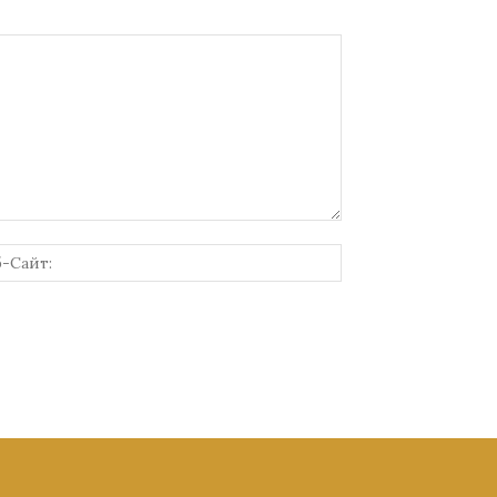
онная
Веб-
Сайт: