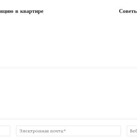
ляцию в квартире
Советы
Имя:*
Электр
почта:*