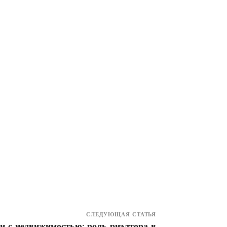
СЛЕДУЮЩАЯ СТАТЬЯ
и с недвижимостью: роль риэлтора в