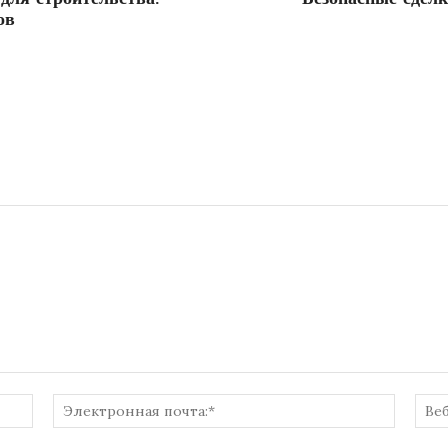
ов
Имя:*
Электр
почта:*